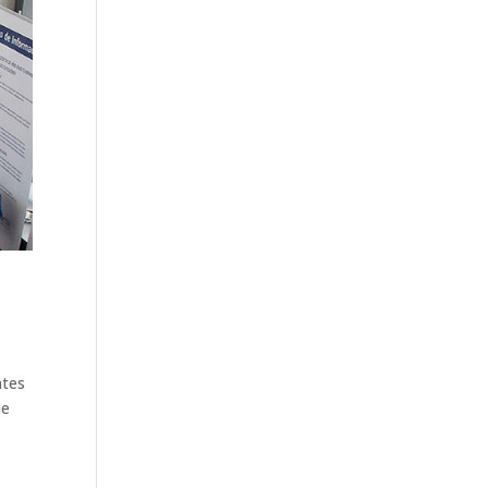
ntes
ue