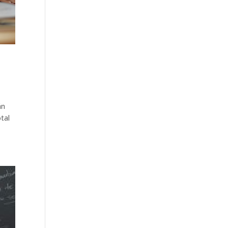
án
tal