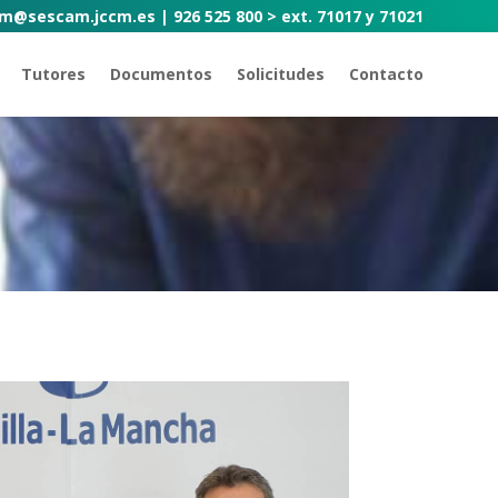
m@sescam.jccm.es | 926 525 800 > ext. 71017 y 71021
Tutores
Documentos
Solicitudes
Contacto