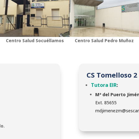
Centro Salud Socuéllamos
Centro Salud Pedro Muñoz
CS Tomelloso 2
Tutora EIR
:
Mª del Puerto Jimé
Ext. 85655
mdjimenezm@sescam
o.