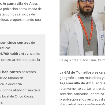
, Argamasilla de Alba,
na población aproximada de
ta por los servicios de
elloso, proporcionando una
 con cinco centros
de
ráficas:
26.700 habitantes
, siendo
s centro acreditado para la
De izq. a dcha.: David Serna, Ca
0 habitantes
adscritos,
La
GAI de Tomelloso
se cara
geográfica, con municipios 
núcleo urbano de
Argamasilla de Alba, Socu
ra la docencia.
relativamente cortas entre sí. 
a
: Brinda atención sanitaria
servicios sanitarios, optimiz
o local de Cinco Casas.
la población a los recursos d
a.
el Hospital. Esta configuraci