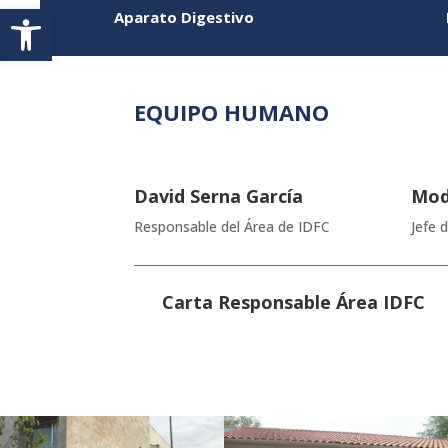
Abrir barra de herramientas
Aparato Digestivo
EQUIPO
HUMANO
David Serna García
Mod
Responsable del Área de IDFC
Jefe 
Carta Responsable Área IDFC