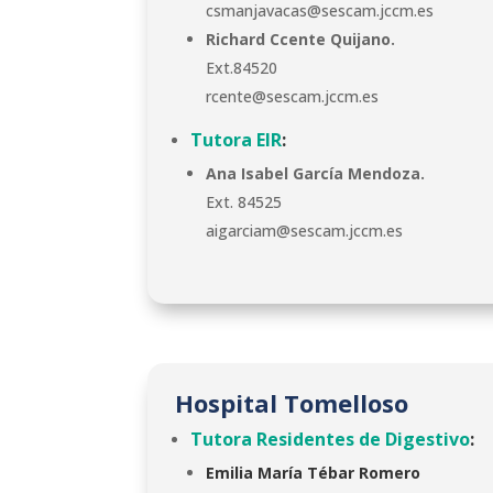
csmanjavacas@sescam.jccm.es
Richard Ccente Quijano.
Ext.84520
rcente@sescam.jccm.es
Tutora EIR
:
Ana Isabel García Mendoza.
Ext. 84525
aigarciam@sescam.jccm.es
Hospital Tomelloso
Tutora Residentes de Digestivo
:
Emilia María Tébar Romero