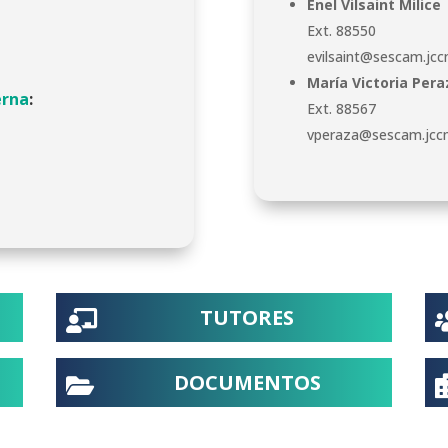
Enel Vilsaint Milice
Ext. 88550
evilsaint@sescam.jcc
María Victoria Pera
erna
:
Ext. 88567
vperaza@sescam.jcc
TUTORES

DOCUMENTOS
