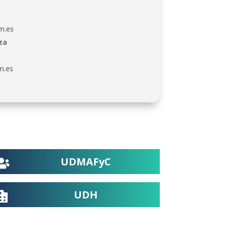
m.es
za
m.es
UDMAFyC

UDH
