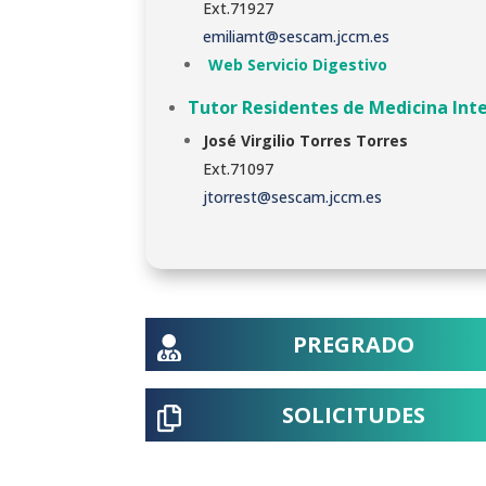
Ext.71927
emiliamt@sescam.jccm.es
Web Servicio Digestivo
Tutor Residentes de Medicina Int
José Virgilio Torres Torres
Ext.71097
jtorrest@sescam.jccm.es
PREGRADO

SOLICITUDES
